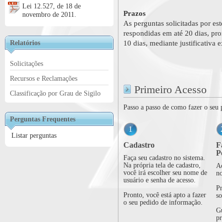
Lei 12.527, de 18 de
Prazos
novembro de 2011.
As perguntas solicitadas por est
respondidas em até 20 dias, pr
Relatórios
10 dias, mediante justificativa 
Solicitações
Recursos e Reclamações
Primeiro Acesso
Classificação por Grau de Sigilo
Passo a passo de como fazer o seu 
Perguntas Frequentes
1
Listar perguntas
Cadastro
F
P
Faça seu cadastro no sistema.
Na própria tela de cadastro,
Ac
você irá escolher seu nome de
no
usuário e senha de acesso.
Pr
Pronto, você está apto a fazer
so
o seu pedido de informação.
G
pr